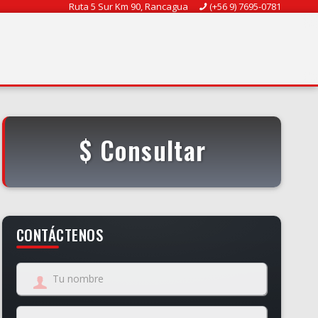
Ruta 5 Sur Km 90, Rancagua
(+56 9) 7695-0781
$ Consultar
CONTÁCTENOS